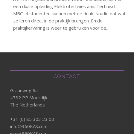
een duale opleiding Elektrotechniek aan. Technisch
MBO-4 studenten kunnen met de duale studie dat wat
ze leren direct in de praktijk brengen. En de
praktijkervaring is weer te gebruiken voor de…
CONTACT
Graanweg 6a
4782 PP Moerdijk
The Netherlands
+31 (0) 85 303 23 00
info@360KAS.com
www.360KAS.com